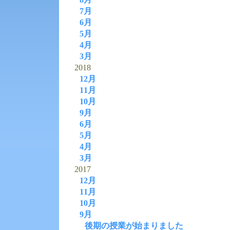
7月
6月
5月
4月
3月
2018
12月
11月
10月
9月
6月
5月
4月
3月
2017
12月
11月
10月
9月
後期の授業が始まりました