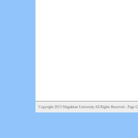
Copyright 2013 Shigakkan University All Rights Reserved - Page Ge