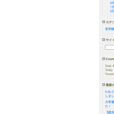
8
7
6
カテ
至学
サイ
Count
Total:
1
Today:
Yester
最新
9.26
しま
大学展
た！
【総合