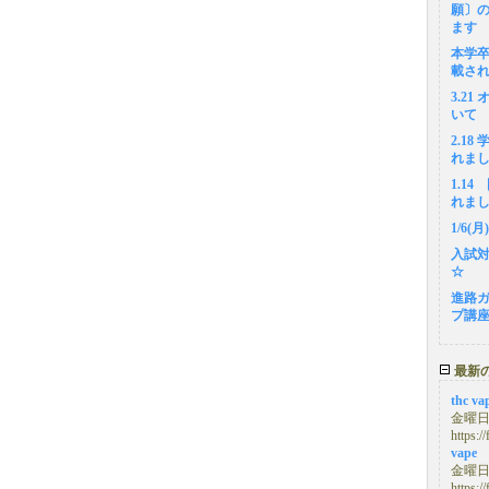
願〕
ます
本学
載さ
3.2
いて
2.1
れま
1.1
れま
1/6
入試
☆
進路
プ講
最新
thc va
金曜日, 
https:/
vape
金曜日, 
https:/