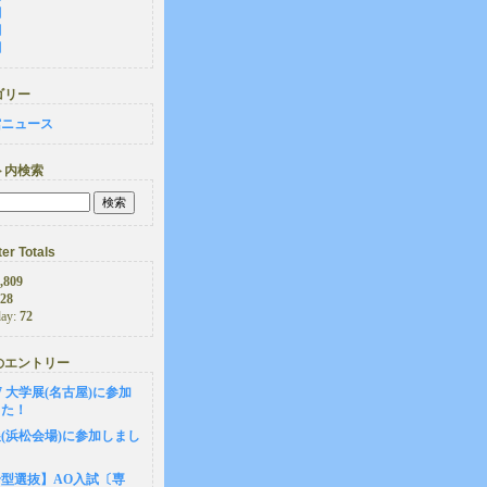
月
月
月
ゴリー
館ニュース
ト内検索
er Totals
,809
28
day:
72
のエントリー
-27 大学展(名古屋)に参加
した！
(浜松会場)に参加しまし
型選抜】AO入試〔専