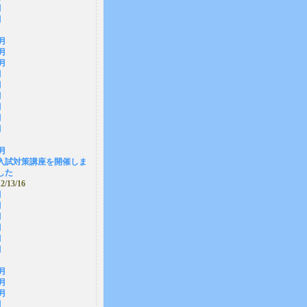
月
月
2月
1月
0月
月
月
月
月
月
月
2月
入試対策講座を開催しま
した
12/13/16
月
月
月
月
月
月
2月
1月
0月
月