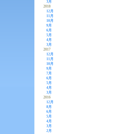
3月
2018
12月
11月
10月
9月
6月
5月
4月
3月
2017
12月
11月
10月
9月
7月
6月
5月
4月
3月
2016
12月
8月
6月
5月
4月
3月
2月