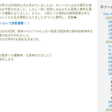
２部では圧倒的な力を見せていましたが、今シーズンは主力選手が多
アー
合が予想されました。しかし一戦一戦苦しみながらも着実に勝利を重
ーグ優勝となりました。さらに、１部リーグ戦8位の静岡産業大学と
View A
セットとなる大接戦となりましたがついに勝利し、念願�
2020
9
インカレで多数優勝！！
6
3
19日(日)の3日間、岐阜メモリアルセンター長良川競技場で第85回東海学生
2
権大会が行われました。
1
区の大学№1を決める大会です。
2019
1
1
1
で数多くの優勝者・入賞者がでました!!
9
紹介します。
8
7
6
5
4
3
2018