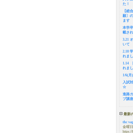
た！
【総合
願〕
ます
本学
載さ
3.2
いて
2.1
れま
1.1
れま
1/6
入試
☆
進路
プ講
最新
thc va
金曜日, 
https:/