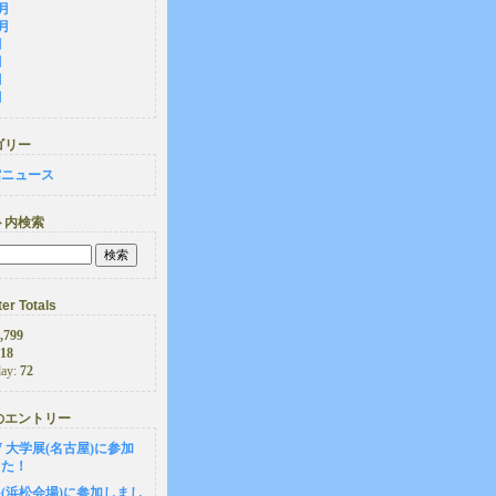
1月
0月
月
月
月
月
ゴリー
館ニュース
ト内検索
er Totals
,799
18
day:
72
のエントリー
-27 大学展(名古屋)に参加
した！
(浜松会場)に参加しまし