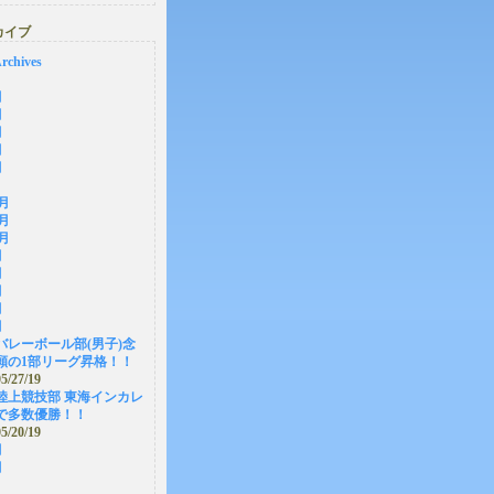
カイブ
rchives
月
月
月
月
月
2月
1月
0月
月
月
月
月
月
バレーボール部(男子)念
願の1部リーグ昇格！！
05/27/19
陸上競技部 東海インカレ
で多数優勝！！
05/20/19
月
月