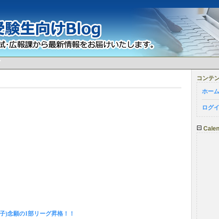
グ
コンテ
ホー
ログ
Calen
子)念願の1部リーグ昇格！！