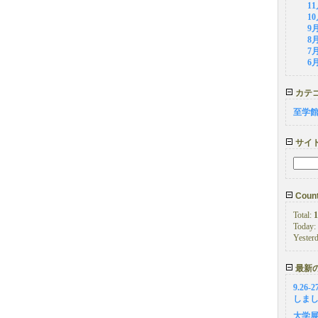
1
1
9
8
7
6
カテ
至学
サイ
Count
Total:
1
Today:
Yester
最新
9.26
しま
大学展