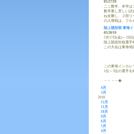
05/27/19
ここ数年、本学は
数卒業し苦しい試
ね全勝し、２部リ
の入替戦は、フル
陸上競技部 東海
05/20/19
5月17日(金)～
陸上競技対校選手
この大会は東海地
この東海インカレ
1位～3位の選手を
－－－－�
4月
3月
2018
12月
11月
10月
9月
6月
5月
4月