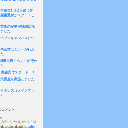
型選抜】AO入試〔専
の願書受付がスタートし
卒業生の記事が雑誌に掲
れました
1 オープンキャンパスにつ
8 学内企業セミナーが行わ
した
4 国際交流イベントが行わ
した
(月) 出願受付スタート！！
対策講座を実施しました
ガイダンス（メイクアッ
座）
のコメント
pe
5月 15, 2026, 10:11 AM
/fuhrerscheinkaufe.com
thc