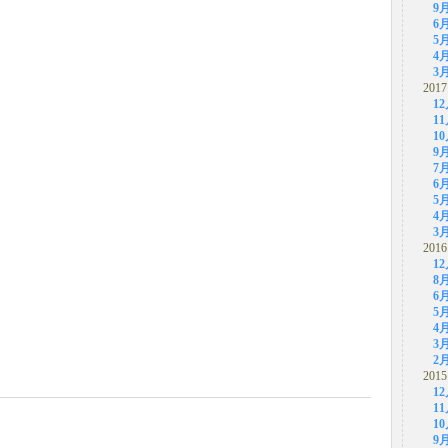
9
6
5
4
3
2017
1
1
1
9
7
6
5
4
3
2016
1
8
6
5
4
3
2
2015
1
1
1
9