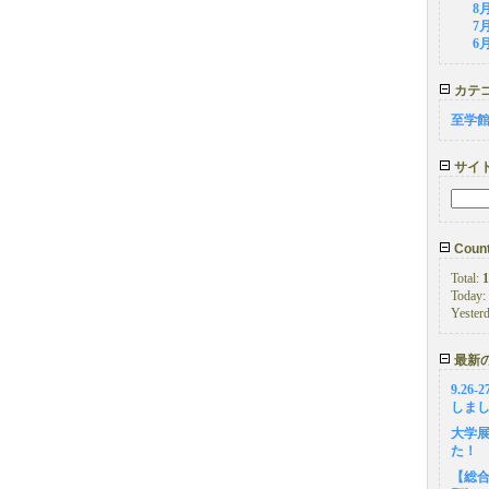
8
7
6
カテ
至学
サイ
Count
Total:
1
Today:
Yester
最新
9.26
しま
大学展
た！
【総合