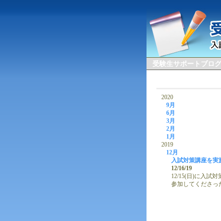
受験生サポートブロ
2020
9月
6月
3月
2月
1月
2019
12月
入試対策講座を実
12/16/19
12/15(日)に入
参加してくださっ