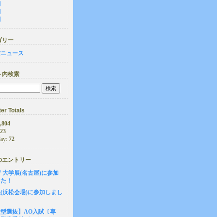
月
月
月
ゴリー
館ニュース
ト内検索
er Totals
,804
23
day:
72
のエントリー
-27 大学展(名古屋)に参加
した！
(浜松会場)に参加しまし
型選抜】AO入試〔専