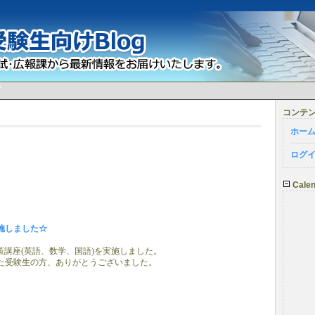
グ
コンテ
ホー
ログ
Calen
施しました☆
試対策講座(英語、数学、国語)を実施しました。
た受験生の方、ありがとうございました。