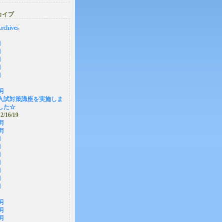
カイブ
rchives
月
月
月
月
月
2月
入試対策講座を実施しま
した☆
12/16/19
1月
0月
月
月
月
月
月
月
月
2月
1月
0月