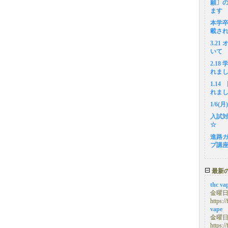
願〕
ます
本学
載さ
3.2
いて
2.1
れま
1.1
れま
1/6
入試
☆
進路
プ講
最新
thc va
金曜日, 
https:/
vape
金曜日, 
https:/