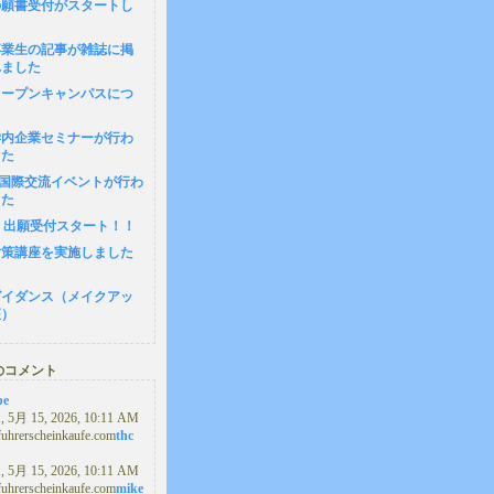
の願書受付がスタートし
卒業生の記事が雑誌に掲
れました
1 オープンキャンパスにつ
8 学内企業セミナーが行わ
した
4 国際交流イベントが行わ
した
(月) 出願受付スタート！！
対策講座を実施しました
ガイダンス（メイクアッ
座）
のコメント
pe
5月 15, 2026, 10:11 AM
/fuhrerscheinkaufe.com
thc
5月 15, 2026, 10:11 AM
/fuhrerscheinkaufe.com
mike