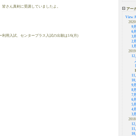
、皆さん真剣に受講していましたよ。
アー
View A
2020
9
6
利用入試、センタープラス入試の出願は1/6(月)
3
2
1
2019
1
1
1
9
8
7
6
5
4
3
2018
1
1
1