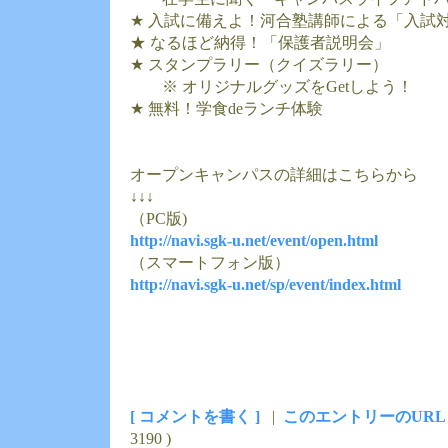
★ 入試に備えよ！河合塾講師による「入試
★ なるほど納得！「保護者説明会」
★ スタンプラリー（クイズラリー）
※ オリジナルグッズをGetしよう！
★ 無料！学食deランチ体験
オープンキャンパスの詳細はこちらから
↓↓↓
（PC版)
http://navi.sgk-u.net/event/open.html
（スマートフォン版）
http://navi.sgk-u.net/sp/event/index.html
[ コメントを書く ]
|
このエントリーのURL
3190 )