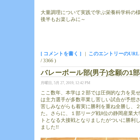
大量調理について実践で学ぶ栄養科学科の
後半もお楽しみに～
[ コメントを書く ]
|
このエントリーのURL
/ 3366 )
バレーボール部(男子)念願の1
月曜日, 5月 27, 2019, 12:42 PM
ここ数年、本学は２部では圧倒的な力を見
は主力選手が多数卒業し苦しい試合が予想
苦しみながらも着実に勝利を重ね全勝し、
た。さらに、１部リーグ戦8位の静岡産業大
トとなる大接戦となりましたがついに勝利
ました!!