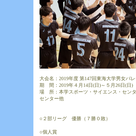
大会名：2019年度 第147回東海大学男女
期 間：2019年４月14日(日)～５月26日(日)
場 所：本学スポーツ・サイエンス・セン
センター他
○２部リーグ 優勝（７勝０敗）
○個人賞