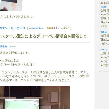
https:/
vape
金曜日, 
https:/
伝えしますのでお楽しみに！
金曜日, 
Thanks 
really...
のエントリーのURL
|
related link
|
( 3 / 4597 )
mike
ースクール愛知によるグローバル講演会を開催しま
金曜日, 
Thanks 
really...
-
至学館ニュース
yeezy
ル講演会を開催しました。
土曜日, 
Yeezy 
ール愛知に学ぶ
Yeezy
るグローバルなスキルとは！
Yeezy..
Cミランサッカースクールの活動を通した人材育成を参考に、アスリ
バルなスキルとは何かについて、ACミランサッカースクール愛知の
ーであるマテオ・コント氏に講演をしていただきました。