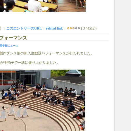
 ) |
このエントリーのURL
|
related link
|
( 3 / 4512 )
フォーマンス
至学館ニュース
みに創作ダンス部の新入生勧誘パフォーマンスが行われました。
ちが手拍子で一緒に盛り上がりました。