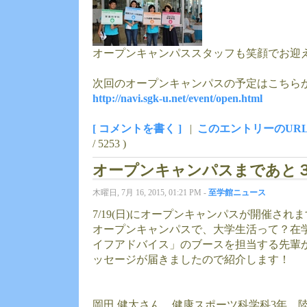
オープンキャンパススタッフも笑顔でお迎
次回のオープンキャンパスの予定はこちら
http://navi.sgk-u.net/event/open.html
[ コメントを書く ]
|
このエントリーのUR
/ 5253 )
オープンキャンパスまであと
木曜日, 7月 16, 2015, 01:21 PM -
至学館ニュース
7/19(日)にオープンキャンパスが開催され
オープンキャンパスで、大学生活って？在
イフアドバイス」のブースを担当する先輩
ッセージが届きましたので紹介します！
岡田 健太さん 健康スポーツ科学科3年 