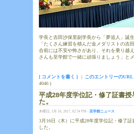
学長と吉田沙保里副学長から「夢追人」誕
「たくさん練習を積んだ金メダリストの吉
合前には不安や怖さがあり、それを乗り越
さんも至学館で一緒に頑張りましょう」と
[ コメントを書く ]
|
このエントリーのURL
4046 )
平成28年度学位記・修了証書
た。
木曜日, 3月 16, 2017, 02:54 PM -
至学館ニュース
3月16日（木）に平成28年度学位記・修了
した。