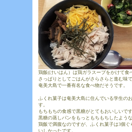
鶏飯(けいはん）は鶏ガラスープをかけて食
さっぱりとしてごはんがさらさらと進む味
奄美大島で一番有名な食べ物だそうです。
ふくれ菓子は奄美大島に住んでいる学生の
す。
もちもちの食感で黒糖がとてもおいしいで
黒糖の蒸しパンをもっともちもちしたよう
鶏飯で満腹なのですが、ふくれ菓子は3個ぐ
いしかったです。