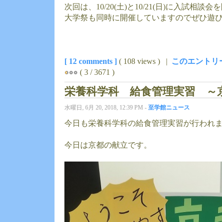
次回は、10/20(土)と10/21(日)に入試相談
大学祭も同時に開催していますのでぜひ遊
[ 12 comments ]
( 108 views ) |
このエントリ
( 3 / 3671 )
栄養科学科 給食管理実習 ～
水曜日, 6月 20, 2018, 12:39 PM -
至学館ニュース
今日も栄養科学科の給食管理実習が行われ
今日は京都の献立です。