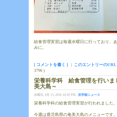
給食管理実習は毎週水曜日に行っており、あ
みに。
[ コメントを書く ]
|
このエントリーのURL
3796 )
栄養科学科 給食管理を行いま
美大島～
水曜日, 6月 13, 2018, 02:05 PM -
至学館ニュース
栄養科学科の給食管理実習が行われました
今週は鹿児島県の奄美大島のメニューです