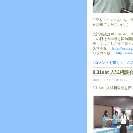
9.22もウインクあいち
ぜひ来てください(^_-)
入試相談は10.19sat &1
この日は大学祭と同時開
詳しくはこちらをご覧く
スマホ版 →
http://navi.s
パソコン版 →
http://navi
[ コメントを書く ]
|
こ
8.31sat 入試相
月曜日, 9月 2, 2019, 04:02 PM
8.31satに入試相談会を