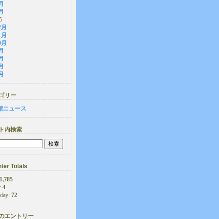
月
月
5
2月
1月
0月
月
月
月
月
ゴリー
館ニュース
ト内検索
ter Totals
1,785
:
4
rday:
72
のエントリー