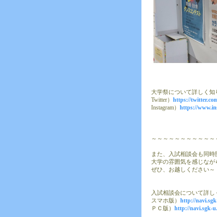
大学祭について詳しく知
Twitter）
https://twitter.co
Instagram）
https://www.in
～～～～～～～～～～～
また、入試相談会も同時
大学の雰囲気を感じなが
ぜひ、お越しください～
入試相談会について詳しく
スマホ版）
http://navi.sg
ＰＣ版）
http://navi.sgk-u