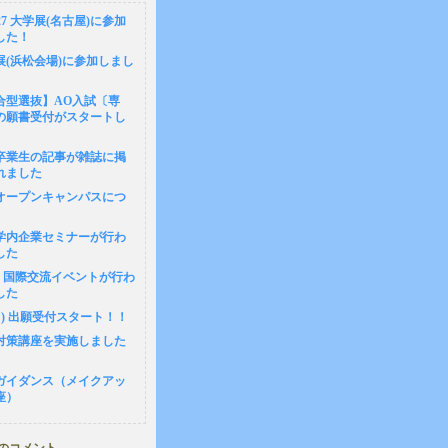
6-27 大学展(名古屋)に参加
した！
展(浜松会場)に参加しまし
合型選抜】AO入試〔専
の願書受付がスタートし
卒業生の記事が雑誌に掲
れました
1 オープンキャンパスにつ
8 学内企業セミナーが行わ
した
14 国際交流イベントが行わ
した
(月) 出願受付スタート！！
対策講座を実施しました
ガイダンス（メイクアッ
座）