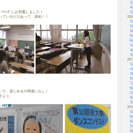
5
4
ﾃｨﾝｸﾞにお邪魔しました！
3
いているだけあって、真剣！！
201
1
1
1
9
6
5
4
3
201
1
1
1
9
7
6
いて、楽しめるｺﾄ間違いなし！
5
すよ☆
4
3
201
1
8
6
5
4