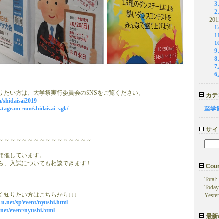
3
2
201
1
1
1
9
8
7
6
りたい方は、大学祭実行委員会のSNSをご覧ください。
カテ
m/shidaisai2019
stagram.com/shidaisai_sgk/
至学
サイ
～～～～～～～～～～～～～～～～
開催しています。
ら、入試についても相談できます！
Coun
Total:
Today
知りたい方はこちらから↓↓↓
Yeste
k-u.net/sp/event/nyushi.html
.net/event/nyushi.html
最新