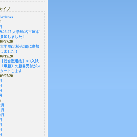
カイブ
Archives
0
月
9.26-27 大学展(名古屋)に
参加しました！
09/27/20
大学展(浜松会場)に参加
しました！
09/19/20
【総合型選抜】AO入試
〔専願〕の願書受付がス
タートします
09/07/20
月
月
月
月
9
2月
1月
0月
月
月
月
月