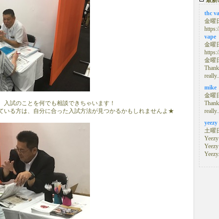
最新
thc v
金曜日,
https:
vape
金曜日,
https:
金曜日,
Thanks
really.
mike
金曜日,
、入試のことを何でも相談できちゃいます！
Thanks
ている方は、自分に合った入試方法が見つかるかもしれませんよ★
really.
yeezy
土曜日,
Yeezy
Yeezy
Yeezy.