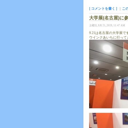
[ コメントを書く ]
|
こ
大学展(名古屋)に
土曜日, 9月 21, 2019, 11:47 AM
9.21は名古屋の大学展で
ウインクあいちに行って