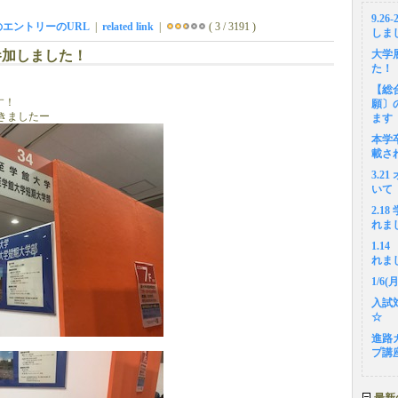
9.2
のエントリーのURL
|
related link
|
( 3 / 3191 )
しま
参加しました！
大学
た！
【総
す！
願〕
きましたー
ます
本学
載さ
3.2
いて
2.1
れま
1.
れま
1/6
入試
☆
進路
プ講