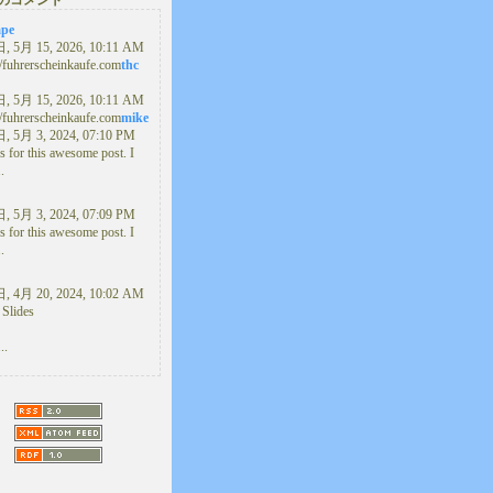
のコメント
ape
 5月 15, 2026, 10:11 AM
//fuhrerscheinkaufe.com
thc
 5月 15, 2026, 10:11 AM
//fuhrerscheinkaufe.com
mike
 5月 3, 2024, 07:10 PM
 for this awesome post. I
..
 5月 3, 2024, 07:09 PM
 for this awesome post. I
..
 4月 20, 2024, 10:02 AM
 Slides
..