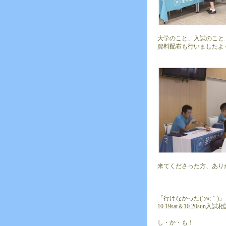
大学のこと、入試のこと.
資料配布も行いましたよ
来てくださった方、あり
「行けなかった(´;ω;
10.19sat＆10.20su
し・か・も！