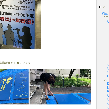
アー
View 
202
9
準備が進められています～
6
3
2
1
201
1
1
1
9
8
7
6