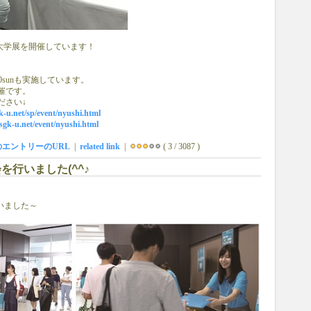
で大学展を開催しています！
0.20sunも実施しています。
催です。
ださい↓
gk-u.net/sp/event/nyushi.html
.sgk-u.net/event/nyushi.html
のエントリーのURL
|
related link
|
( 3 / 3087 )
談会を行いました(^^♪
行いました～