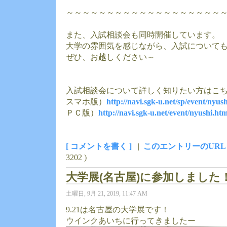
～～～～～～～～～～～～～～～～～～～
また、入試相談会も同時開催しています。
大学の雰囲気を感じながら、入試について
ぜひ、お越しください～
入試相談会について詳しく知りたい方はこちら
スマホ版）
http://navi.sgk-u.net/sp/event/nyus
ＰＣ版）
http://navi.sgk-u.net/event/nyushi.htm
[ コメントを書く ]
|
このエントリーのURL
3202 )
大学展(名古屋)に参加しました
土曜日, 9月 21, 2019, 11:47 AM
9.21は名古屋の大学展です！
ウインクあいちに行ってきましたー