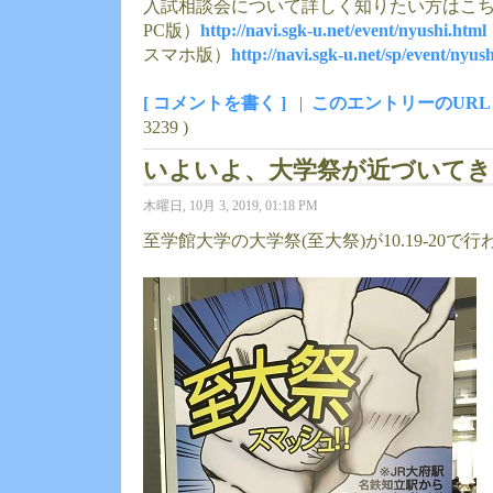
入試相談会について詳しく知りたい方はこち
PC版）
http://navi.sgk-u.net/event/nyushi.html
スマホ版）
http://navi.sgk-u.net/sp/event/nyus
[ コメントを書く ]
|
このエントリーのURL
3239 )
いよいよ、大学祭が近づいてき
木曜日, 10月 3, 2019, 01:18 PM
至学館大学の大学祭(至大祭)が10.19-20で