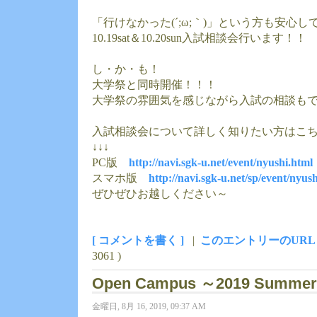
「行けなかった(´;ω;｀)」という方も安心
10.19sat＆10.20sun入試相談会行います！！
し・か・も！
大学祭と同時開催！！！
大学祭の雰囲気を感じながら入試の相談も
入試相談会について詳しく知りたい方はこ
↓↓↓
PC版
http://navi.sgk-u.net/event/nyushi.html
スマホ版
http://navi.sgk-u.net/sp/event/nyus
ぜひぜひお越しください～
[ コメントを書く ]
|
このエントリーのURL
3061 )
Open Campus ～2019 Summer
金曜日, 8月 16, 2019, 09:37 AM