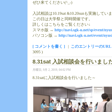
ぜひ来てください(^_-)
入試相談は10.19sat &10.20sunも実施して
この日は大学祭と同時開催です。
詳しくはこちらをご覧ください↓
スマホ版 →
http://navi.sgk-u.net/sp/event/nyu
パソコン版 →
http://navi.sgk-u.net/event/nyus
[ コメントを書く ]
|
このエントリーのURL
3095 )
8.31sat 入試相談会を行いました
月曜日, 9月 2, 2019, 04:02 PM
8.31satに入試相談会を行いました～