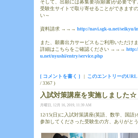
そして、出願には募集要項(願書)が必要です
受験生サイトで取り寄せることができます
い～
資料請求 →→→
http://navi.sgk-u.net/seikyu/
また、願書出力サービスもご利用いただけ
詳細はこちらをご確認ください →→→
http:
u.net/nyushi/entry/service.php
[ コメントを書く ]
|
このエントリーのURL
/ 3367 )
入試対策講座を実施しました☆
月曜日, 12月 16, 2019, 11:39 AM
12/15(日)に入試対策講座(英語、数学、国
参加してくださった受験生の方、ありがと