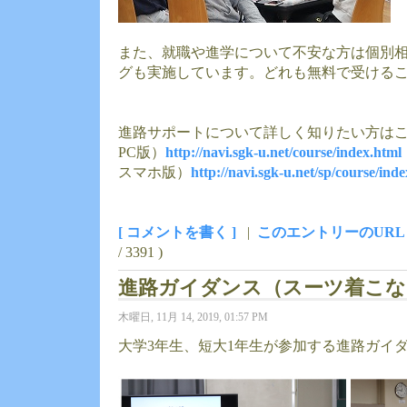
また、就職や進学について不安な方は個別
グも実施しています。どれも無料で受ける
進路サポートについて詳しく知りたい方はこ
PC版）
http://navi.sgk-u.net/course/index.html
スマホ版）
http://navi.sgk-u.net/sp/course/ind
[ コメントを書く ]
|
このエントリーのURL
/ 3391 )
進路ガイダンス（スーツ着こな
木曜日, 11月 14, 2019, 01:57 PM
大学3年生、短大1年生が参加する進路ガイ