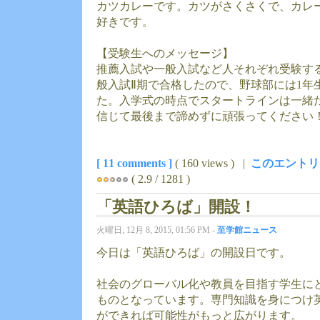
カツカレーです。カツがさくさくで、カレ
好きです。
【受験生へのメッセージ】
推薦入試や一般入試など人それぞれ受験す
般入試Ⅱ期で合格したので、野球部には1年
た。入学式の時点でスタートラインは一緒
信じて最後まで諦めずに頑張ってください
[ 11 comments ]
( 160 views ) |
このエントリ
( 2.9 / 1281 )
「英語ひろば」開設！
火曜日, 12月 8, 2015, 01:56 PM -
至学館ニュース
今日は「英語ひろば」の開設日です。
社会のグローバル化や教員を目指す学生に
ものとなっています。専門知識を身につけ
ができれば可能性がもっと広がります。