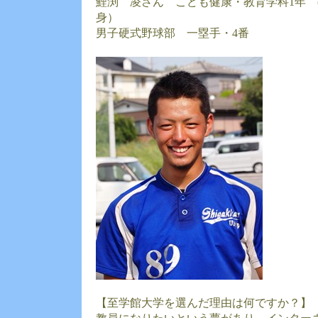
鯉渕 凌さん こども健康・教育学科1年 
身）
男子硬式野球部 一塁手・4番
【至学館大学を選んだ理由は何ですか？】