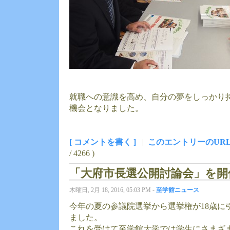
就職への意識を高め、自分の夢をしっかり
機会となりました。
[ コメントを書く ]
|
このエントリーのUR
/ 4266 )
「大府市長選公開討論会」を開
木曜日, 2月 18, 2016, 05:03 PM -
至学館ニュース
今年の夏の参議院選挙から選挙権が18歳に
ました。
これを受けて至学館大学では学生にさまざ