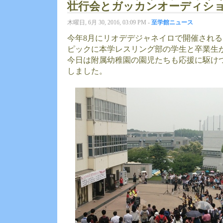
壮行会とガッカンオーディシ
木曜日, 6月 30, 2016, 03:09 PM -
至学館ニュース
今年8月にリオデデジャネイロで開催され
ピックに本学レスリング部の学生と卒業生
今日は附属幼稚園の園児たちも応援に駆け
しました。