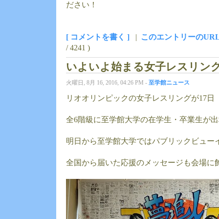
ださい！
[ コメントを書く ]
|
このエントリーのUR
/ 4241 )
いよいよ始まる女子レスリン
火曜日, 8月 16, 2016, 04:26 PM -
至学館ニュース
リオオリンピックの女子レスリングが17日
全6階級に至学館大学の在学生・卒業生が
明日から至学館大学ではパブリックビュー
全国から届いた応援のメッセージも会場に