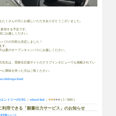
もたくさんの方にお越しいただきありがとうございました。
に参加する予定です。
軽にお越しください。
ンパスの日程も決定しました！
ます。
方は夏のオープンキャンパスにお越しください。
石先生は、受験生応援サイトのクラブインタビューでも掲載されてい
ーに興味を持った方はご覧ください。
pus/clubrupo.html
のエントリーのURL
|
related link
|
( 3 / 3880 )
出願に利用できる「願書出力サービス」のお知らせ
-
至学館ニュース