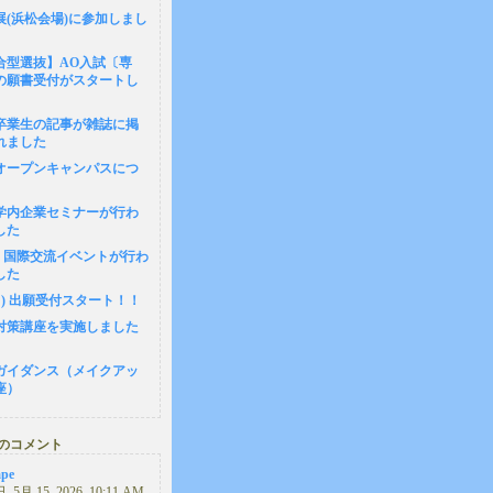
展(浜松会場)に参加しまし
合型選抜】AO入試〔専
の願書受付がスタートし
卒業生の記事が雑誌に掲
れました
1 オープンキャンパスにつ
8 学内企業セミナーが行わ
した
14 国際交流イベントが行わ
した
(月) 出願受付スタート！！
対策講座を実施しました
ガイダンス（メイクアッ
座）
のコメント
ape
 5月 15, 2026, 10:11 AM