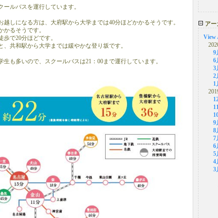
スクールバスを運行しています。
お越しになる方は、大府駅から大学までは40分ほどかかるそうです。
アー
分かかるそうです。
View 
徒歩で20分ほどです。
202
と、共和駅から大学までは緩やかな登り坂です。
9
6
学生も多いので、スクールバスは21：00まで運行しています。
3
2
1
201
1
1
1
9
8
7
6
5
4
3