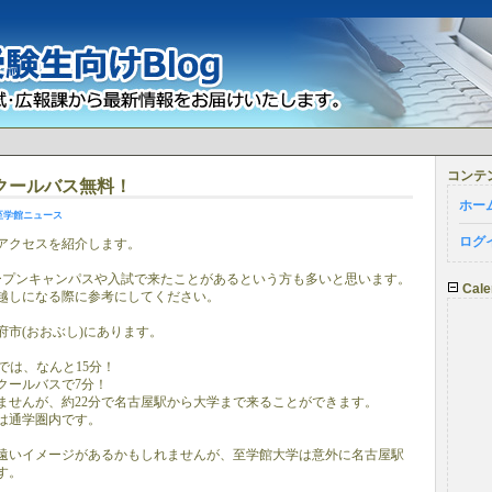
コンテ
クールバス無料！
ホー
至学館ニュース
ログ
アクセスを紹介します。
ープンキャンパスや入試で来たことがあるという方も多いと思います。
Cale
越しになる際に参考にしてください。
府市(おおぶし)にあります。
では、なんと15分！
クールバスで7分！
ませんが、約22分で名古屋駅から大学まで来ることができます。
は通学圏内です。
遠いイメージがあるかもしれませんが、至学館大学は意外に名古屋駅
す。