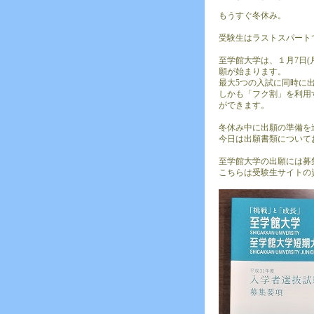
もうすぐ冬休み。
受験生はラストスパート
至学館大学は、１月7日(
願が始まります。
最大5つの入試に同時に
しかも「フク割」を利用する
ができます。
冬休み中に出願の準備を
今日は出願書類について
至学館大学の出願には募集
こちらは受験生サイトの