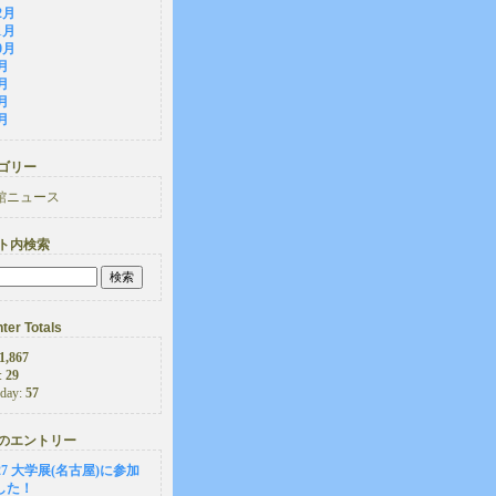
2月
1月
0月
月
月
月
月
ゴリー
館ニュース
ト内検索
ter Totals
1,867
:
29
rday:
57
のエントリー
6-27 大学展(名古屋)に参加
した！