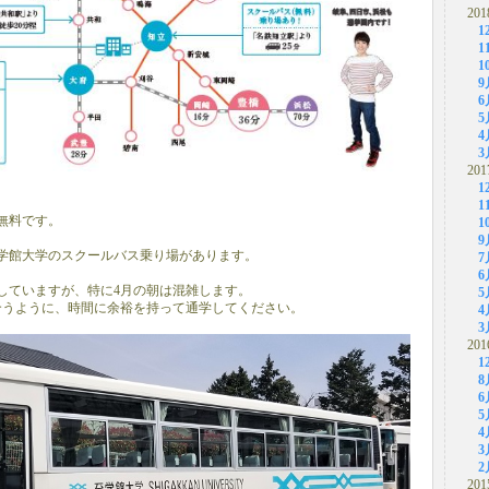
201
1
1
1
9
6
5
4
3
201
1
1
無料です。
1
9
学館大学のスクールバス乗り場があります。
7
6
行していますが、特に4月の朝は混雑します。
5
合うように、時間に余裕を持って通学してください。
4
3
201
1
8
6
5
4
3
2
201