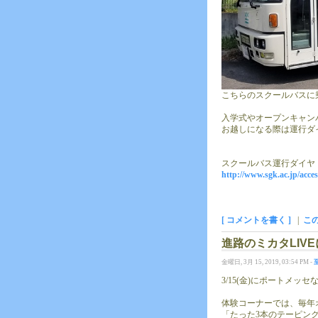
こちらのスクールバスに
入学式やオープンキャン
お越しになる際は運行ダ
スクールバス運行ダイヤ
http://www.sgk.ac.jp/acce
[ コメントを書く ]
|
こ
進路のミカタLIV
金曜日, 3月 15, 2019, 03:54 PM -
3/15(金)にポートメ
体験コーナーでは、毎年
「たった3本のテーピン