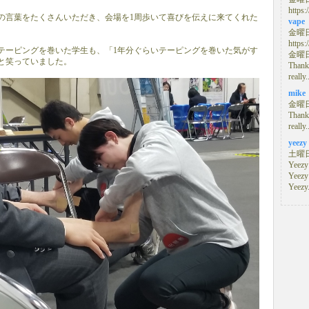
https:
の言葉をたくさんいただき、会場を1周歩いて喜びを伝えに来てくれた
vape
金曜日,
https:
テーピングを巻いた学生も、「1年分ぐらいテーピングを巻いた気がす
金曜日,
と笑っていました。
Thanks
really.
mike
金曜日,
Thanks
really.
yeezy
土曜日,
Yeezy
Yeezy
Yeezy.