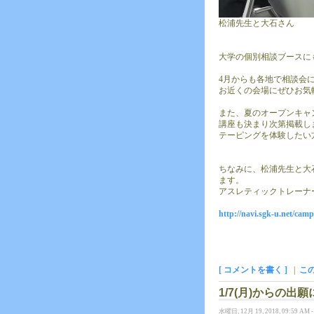
松浦先生と大石さん
大学の個別相談ブースに
4月からも各地で相談会
お近くの会場にぜひお気
また、夏のオープンキャ
講座も決まり次第掲載し
テーピングを体験したい
ちなみに、松浦先生と大
ます。
アスレティックトレーナ
http://navi.sgk-u.net/cam
[ コメントを書く ]
|
こ
1/7(月)からの
水曜日, 12月 19, 2018, 09:59 AM 