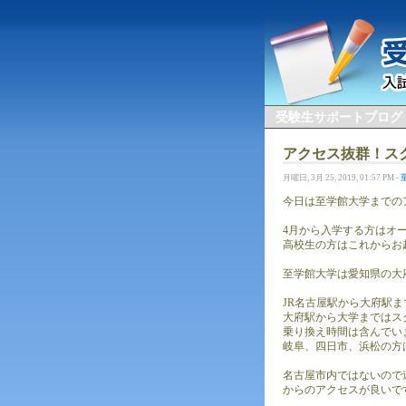
受験生サポートブログ
アクセス抜群！ス
月曜日, 3月 25, 2019, 01:57 PM -
今日は至学館大学までの
4月から入学する方はオ
高校生の方はこれからお
至学館大学は愛知県の大
JR名古屋駅から大府駅ま
大府駅から大学まではス
乗り換え時間は含んでい
岐阜、四日市、浜松の方
名古屋市内ではないので
からのアクセスが良いで