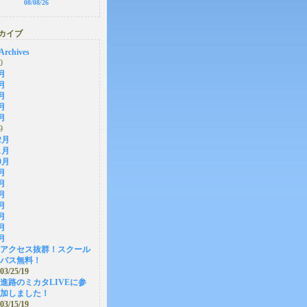
08/08/26
カイブ
Archives
0
月
月
月
月
月
9
2月
1月
0月
月
月
月
月
月
月
月
アクセス抜群！スクール
バス無料！
03/25/19
進路のミカタLIVEに参
加しました！
03/15/19