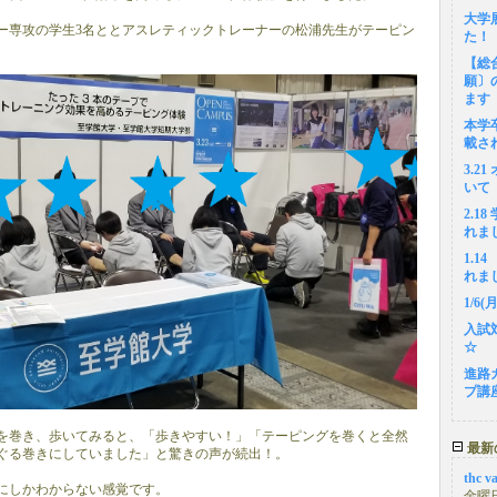
大学
ー専攻の学生3名ととアスレティックトレーナーの松浦先生がテーピン
た！
【総
願〕
ます
本学
載さ
3.2
いて
2.1
れま
1.
れま
1/6
入試
☆
進路
プ講
を巻き、歩いてみると、「歩きやすい！」「テーピングを巻くと全然
最新
ぐる巻きにしていました」と驚きの声が続出！。
thc v
にしかわからない感覚です。
金曜日,