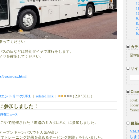
1
1
1
9
8
7
6
乗ってください
カテ
パスの日などは特別ダイヤで運行をします。
至学
イヤを確認してください。
サイ
ss/bus/index.html
Coun
のエントリーのURL
|
related link
|
( 2.9 / 3811 )
Total:
Today
Eに参加しました！
Yeste
至学館ニュース
ッセなごやで開催された「進路のミカタLIVE」に参加しました。
最新
9.2
オープンキャンパスでも人気が高い
しま
グでトレーニング効果を高めるテーピング体験」を行いました。