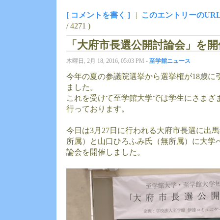
[ コメントを書く ]
|
このエントリーのUR
/ 4271 )
「大府市長選公開討論会」を開
木曜日, 2月 18, 2016, 05:03 PM -
至学館ニュース
今年の夏の参議院選挙から選挙権が18歳に
ました。
これを受けて至学館大学では学生にさまざ
行っております。
今日は3月27日に行われる大府市長選に出
所属）と山口ひろふみ氏（無所属）に大学
論会を開催しました。