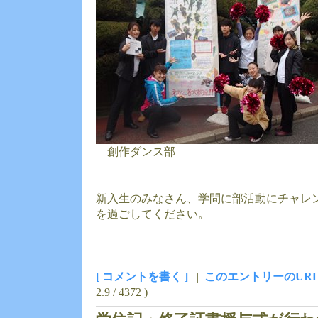
創作ダンス部
新入生のみなさん、学問に部活動にチャレ
を過ごしてください。
[ コメントを書く ]
|
このエントリーのUR
2.9 / 4372 )