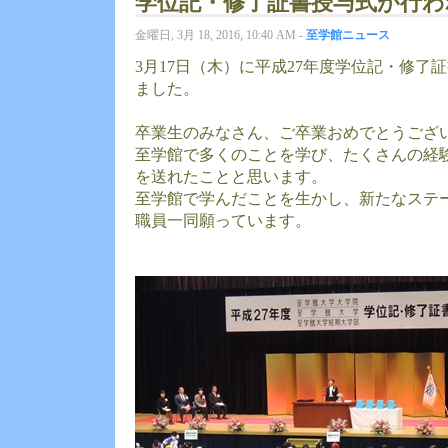
学位記・修了証書授与式が行わ
金曜日, 3月 18, 2016, 10:40 AM -
至学館ニュース
3月17日（木）に平成27年度学位記・修了
ました。
卒業生のみなさん、ご卒業おめでとうござ
至学館で多くのことを学び、たくさんの経
を送れたことと思います。
至学館で学んだことを生かし、新たなステ
職員一同願っています。