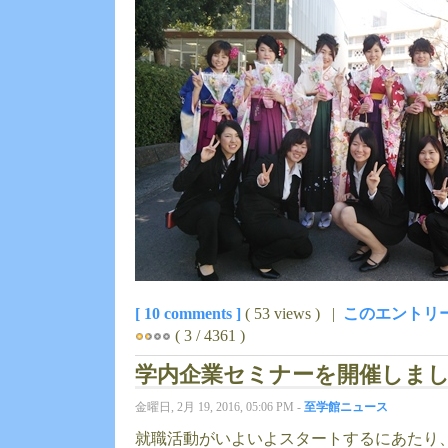
[ 10 comments ]
( 53 views ) |
このエントリー
( 3 / 4361 )
学内企業セミナーを開催しま
金曜日, 2月 19, 2016, 05:06 PM -
至学館ニュース
就職活動がいよいよスタートするにあたり