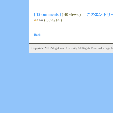
[ 12 comments ]
( 40 views ) |
このエントリー
( 3 / 4214 )
Back
Copyright 2013 Shigakkan University All Rights Reserved - Page Ge