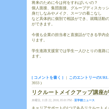
将来のために今は何をすればいいの？
個人面接、集団面接、グループディスカッ
身だしなみやメイク、スーツの着こなし
など具体的に個別で相談ができ、就職活動
ができます。
今後も企業の担当者と直接話ができる学内
ります。
学生進路支援室では学生一人ひとりの進路
ます。
[ コメントを書く ]
|
このエントリーのURL
3933 )
リクルートメイクアップ講座
木曜日, 11月 22, 2018, 05:01 PM -
至学館ニュース
キャリアサポートの1つであるリクルートメ