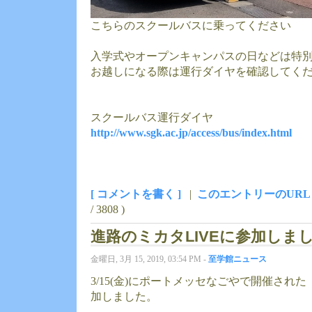
こちらのスクールバスに乗ってください
入学式やオープンキャンパスの日などは特
お越しになる際は運行ダイヤを確認してく
スクールバス運行ダイヤ
http://www.sgk.ac.jp/access/bus/index.html
[ コメントを書く ]
|
このエントリーのURL
/ 3808 )
進路のミカタLIVEに参加しま
金曜日, 3月 15, 2019, 03:54 PM -
至学館ニュース
3/15(金)にポートメッセなごやで開催された
加しました。