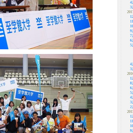
4
3
201
1
1
1
9
7
6
5
4
3
201
1
8
6
5
4
3
2
201
1
1
1
9