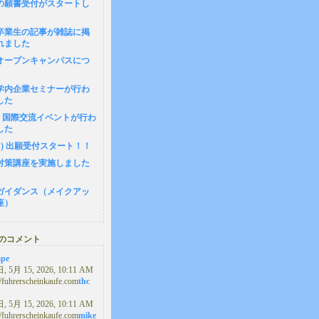
の願書受付がスタートし
卒業生の記事が雑誌に掲
れました
1 オープンキャンパスにつ
8 学内企業セミナーが行わ
した
14 国際交流イベントが行わ
した
(月) 出願受付スタート！！
対策講座を実施しました
ガイダンス（メイクアッ
座）
のコメント
ape
 5月 15, 2026, 10:11 AM
//fuhrerscheinkaufe.com
thc
 5月 15, 2026, 10:11 AM
//fuhrerscheinkaufe.com
mike