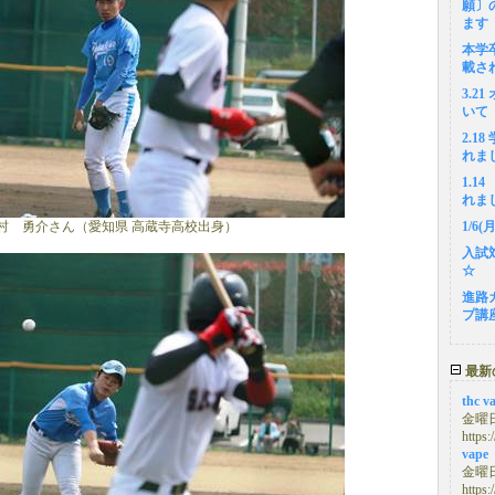
願〕
ます
本学
載さ
3.2
いて
2.1
れま
1.
れま
村 勇介さん（愛知県 高蔵寺高校出身）
1/6
入試
☆
進路
プ講
最新
thc v
金曜日,
https:
vape
金曜日,
https: