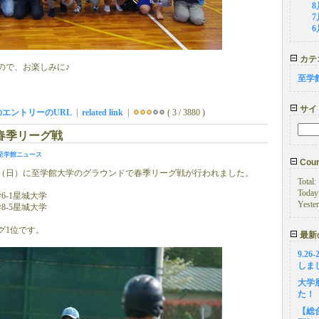
8
7
6
カテ
ので、お楽しみに♪
至学
サイ
のエントリーのURL
|
related link
|
( 3 / 3880 )
春季リーグ戦
至学館ニュース
Coun
3日（日）に至学館大学のグラウンドで春季リーグ戦が行われました。
Total:
Today
6-1星城大学
Yeste
8-5星城大学
グ1位です。
最新
9.2
しま
大学
た！
【総