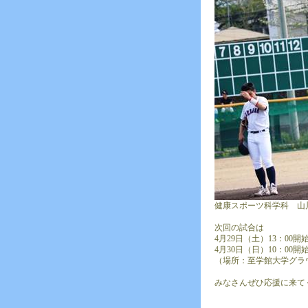
健康スポーツ科学科 山
次回の試合は
4月29日（土）13：0
4月30日（日）10：00
（場所：至学館大学グラ
みなさんぜひ応援に来て