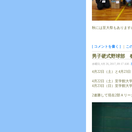
秋には至大祭もあります
[ コメントを書く ]
|
こ
男子硬式野球部 
水曜日, 4月 26, 2017, 09:17 AM -
4月22日（土）と4月2
4月22日（土）至学館大学
4月23日（日）至学館大学
2連勝して現在2部Ａリー