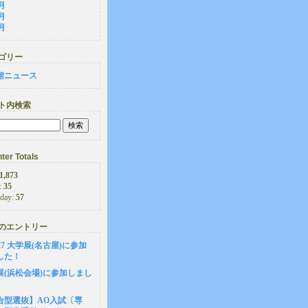
月
月
月
ゴリー
館ニュース
ト内検索
ter Totals
1,873
:
35
rday:
57
のエントリー
6-27 大学展(名古屋)に参加
した！
展(浜松会場)に参加しまし
合型選抜】AO入試〔専