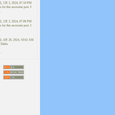
 5月 3, 2024, 07:10 PM
 for this awesome post. I
..
 5月 3, 2024, 07:09 PM
 for this awesome post. I
..
 4月 20, 2024, 10:02 AM
 Slides
..