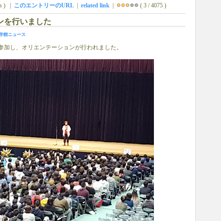
ws ) |
このエントリーのURL
|
related link
|
( 3 / 4075 )
ンを行いました
学館ニュース
が参加し、オリエンテーションが行われました。