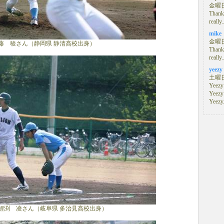
金曜日,
Thanks
really.
mike
金曜日,
藤 稜さん（静岡県 静清高校出身）
Thanks
really.
yeezy
土曜日,
Yeezy
Yeezy
Yeezy.
鯉渕 凌さん（岐阜県 多治見高校出身）