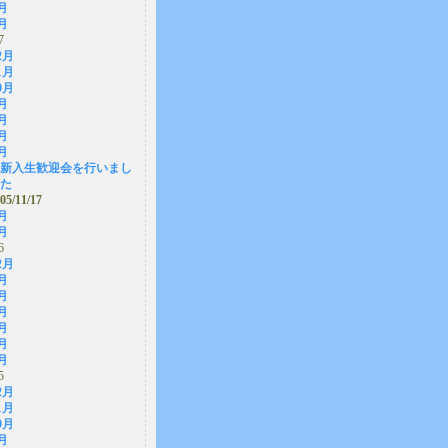
月
月
7
2月
1月
0月
月
月
月
月
新入生歓迎会を行いまし
た
05/11/17
月
月
6
2月
月
月
月
月
月
月
5
2月
1月
0月
月