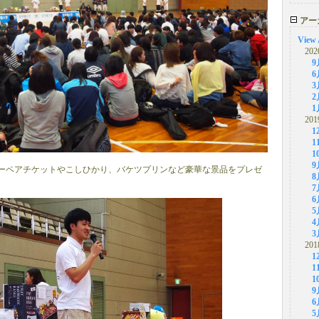
アー
View 
202
9
6
3
2
1
201
1
1
1
9
ーペアチケットやこしひかり、バケツプリンなど豪華な景品をプレゼ
8
7
6
5
4
3
201
1
1
1
9
6
5