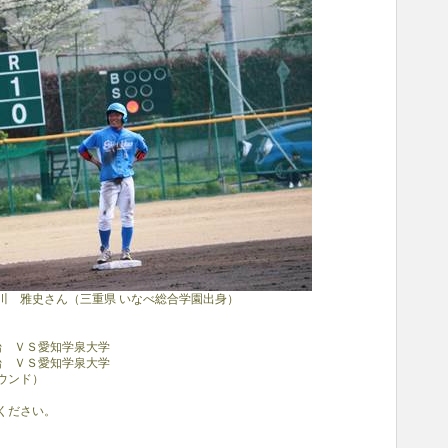
川 雅史さん（三重県 いなべ総合学園出身）
0開始 ＶＳ愛知学泉大学
開始 ＶＳ愛知学泉大学
ウンド）
ください。