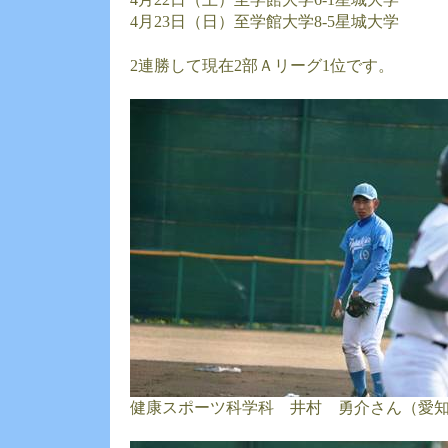
4月23日（日）至学館大学8-5星城大学
2連勝して現在2部Ａリーグ1位です。
健康スポーツ科学科 井村 勇介さん（愛知