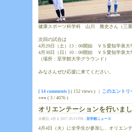
健康スポーツ科学科 山川 雅史さん（三重
次回の試合は
4月29日（土）13：00開始 ＶＳ愛知学泉
4月30日（日）10：00開始 ＶＳ愛知学泉大
（場所：至学館大学グラウンド）
みなさんぜひ応援に来てください。
[ 14 comments ]
( 152 views ) |
このエントリ
( 3 / 4076 )
オリエンテーションを行いま
火曜日, 4月 4, 2017, 05:13 PM -
至学館ニュース
4月4日（火）に全学生が参加し、オリエン