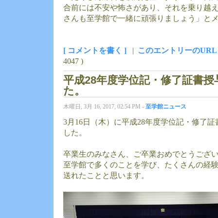
合前には不安や怖さがあり、それを乗り越
さんも至学館で一緒に頑張りましょう」と
[ コメントを書く ]
|
このエントリーのURL
4047 )
平成28年度学位記・修了証書
た。
木曜日, 3月 16, 2017, 02:54 PM -
至学館ニュース
3月16日（木）に平成28年度学位記・修了
した。
卒業生のみなさん、ご卒業おめでとうござ
至学館で多くのことを学び、たくさんの経
送れたことと思います。