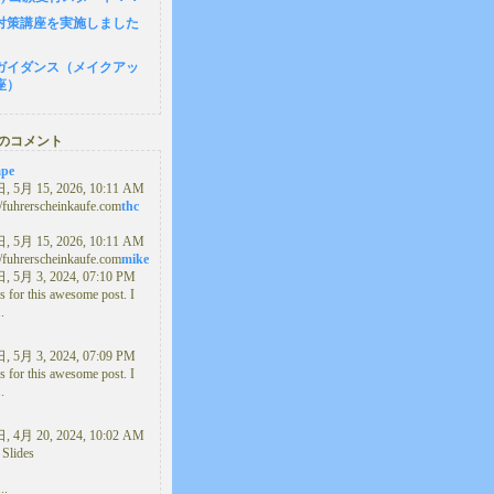
対策講座を実施しました
ガイダンス（メイクアッ
座）
のコメント
ape
 5月 15, 2026, 10:11 AM
//fuhrerscheinkaufe.com
thc
 5月 15, 2026, 10:11 AM
//fuhrerscheinkaufe.com
mike
 5月 3, 2024, 07:10 PM
 for this awesome post. I
..
 5月 3, 2024, 07:09 PM
 for this awesome post. I
..
 4月 20, 2024, 10:02 AM
 Slides
..