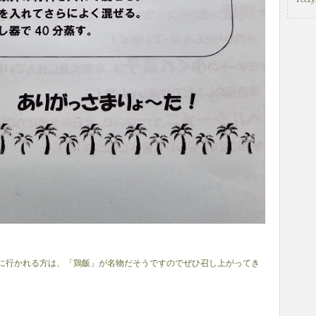
。
に行かれる方は、「鶏飯」が名物だそうですのでぜひ召し上がってき