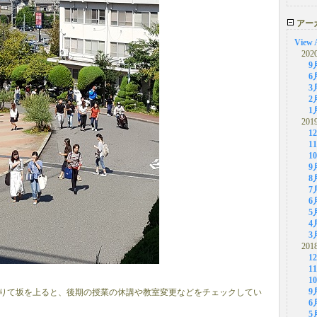
アー
View 
202
9
6
3
2
1
201
1
1
1
9
8
7
6
5
4
3
201
1
1
1
9
りて坂を上ると、後期の授業の休講や教室変更などをチェックしてい
6
5