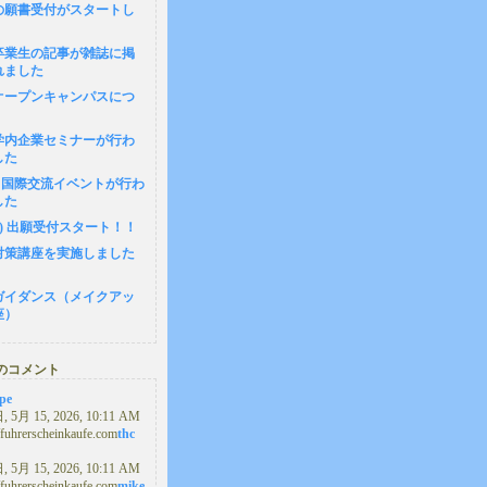
の願書受付がスタートし
卒業生の記事が雑誌に掲
れました
1 オープンキャンパスにつ
8 学内企業セミナーが行わ
した
4 国際交流イベントが行わ
した
(月) 出願受付スタート！！
対策講座を実施しました
ガイダンス（メイクアッ
座）
のコメント
ape
5月 15, 2026, 10:11 AM
//fuhrerscheinkaufe.com
thc
5月 15, 2026, 10:11 AM
//fuhrerscheinkaufe.com
mike