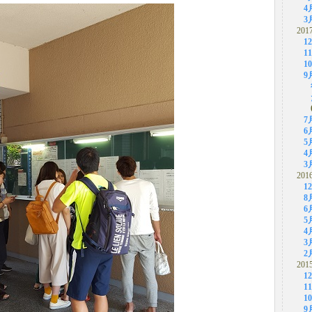
4
3
201
1
1
1
9
7
6
5
4
3
201
1
8
6
5
4
3
2
201
1
1
1
9