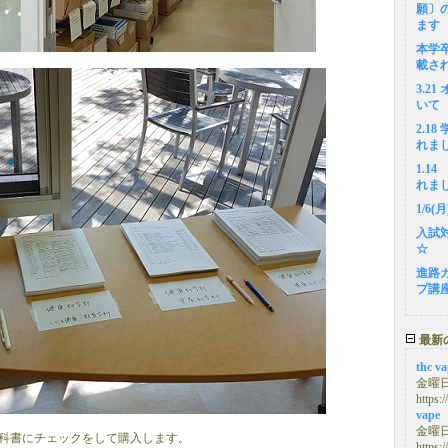
願〕
ます
本学
載さ
3.2
いて
2.1
れま
1.1
れま
1/6
入試
☆
進路
プ講
最新
thc v
金曜日, 
https:
vape
金曜日, 
科書にチェックをして購入します。
https: