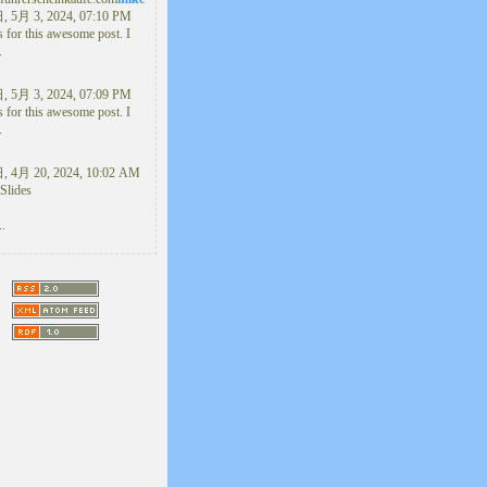
5月 3, 2024, 07:10 PM
 for this awesome post. I
.
5月 3, 2024, 07:09 PM
 for this awesome post. I
.
4月 20, 2024, 10:02 AM
Slides
..