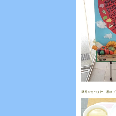
豚丼やさつま汁、黒糖プ