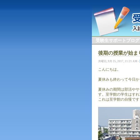
受験生サポートブログ
後期の授業が始ま
月曜日, 9月 25, 2017, 11:21 AM -
こんにちは。
夏休みも終わって今日か
夏休みの期間は部活やサ
す。至学館の学生はすれ
これは至学館の自慢です