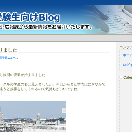
コンテ
りました
ホー
至学館ニュース
ログ
ら後期の授業が始まりました。
Cale
ークルの学生の姿は見えましたが、今日からまた学内はにぎやかで
違うと挨拶をしてくれるので気持ちがいいですね。
！