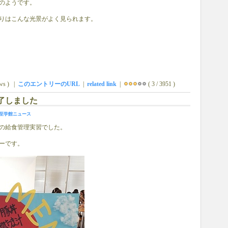
のようです。
りはこんな光景がよく見られます。
ews ) |
このエントリーのURL
|
related link
|
( 3 / 3951 )
了しました
至学館ニュース
の給食管理実習でした。
ーです。