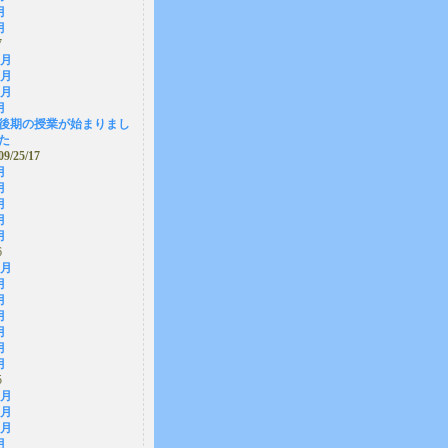
月
月
7
2月
1月
0月
月
後期の授業が始まりまし
た
09/25/17
月
月
月
月
月
6
2月
月
月
月
月
月
月
5
2月
1月
0月
月