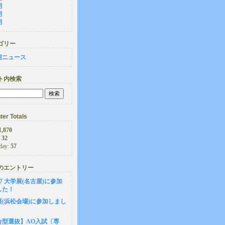
月
月
月
ゴリー
館ニュース
ト内検索
er Totals
1,870
:
32
day:
57
のエントリー
6-27 大学展(名古屋)に参加
した！
展(浜松会場)に参加しまし
合型選抜】AO入試〔専