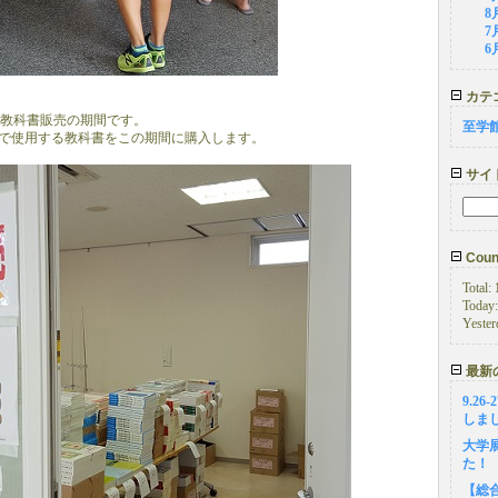
8
7
6
カテ
まで教科書販売の期間です。
至学
で使用する教科書をこの期間に購入します。
サイ
Count
Total:
Today
Yester
最新
9.2
しま
大学
た！
【総