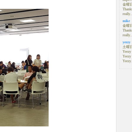
金曜日, 
Thanks
really..
mike
金曜日, 
Thanks
really..
yeezy
土曜日, 
Yeezy 
Yeezy
Yeezy.