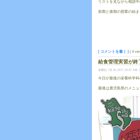
リストを見ながら相談中
前期と後期の授業の始ま
[ コメントを書く ]
( 4 vi
給食管理実習が終
木曜日, 7月 20, 2017, 10:07 AM -
今日が最後の栄養科学科
最後は鹿児島県のメニュ