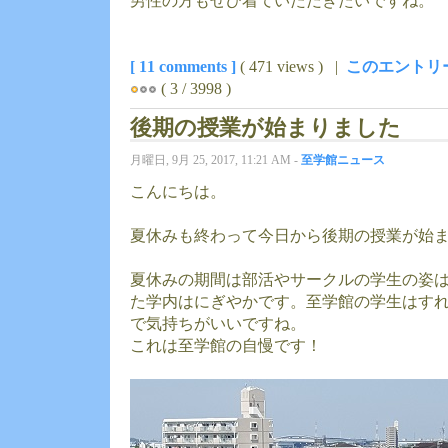
男性の方もぜひ着ていただきたいですね。
[ 11 comments ]
( 471 views ) |
このエントリ
( 3 / 3998 )
後期の授業が始まりました
月曜日, 9月 25, 2017, 11:21 AM -
至学館ニュース
こんにちは。
夏休みも終わって今日から後期の授業が始
夏休みの期間は部活やサークルの学生の姿
た学内はにぎやかです。至学館の学生はす
で気持ちがいいですね。
これは至学館の自慢です！