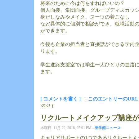
将来のために今は何をすればいいの？
個人面接、集団面接、グループディスカッ
身だしなみやメイク、スーツの着こなし
など具体的に個別で相談ができ、就職活動
ができます。
今後も企業の担当者と直接話ができる学内
ります。
学生進路支援室では学生一人ひとりの進路
ます。
[ コメントを書く ]
|
このエントリーのURL
3933 )
リクルートメイクアップ講座
木曜日, 11月 22, 2018, 05:01 PM -
至学館ニュース
キャリアサポートの1つであるリクルートメ