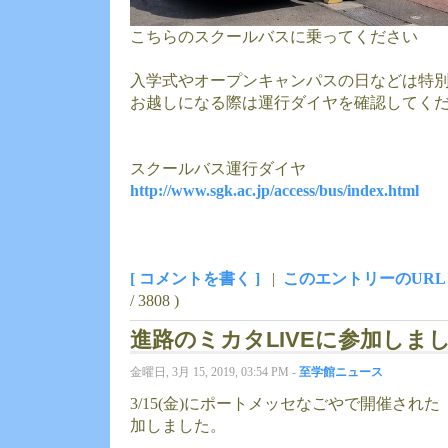
こちらのスクールバスに乗ってください
入学式やオープンキャンパスの日などは特
お越しになる際は運行ダイヤを確認してく
スクールバス運行ダイヤ
http://www.sgk.ac.jp/access/bus/index.html
[ コメントを書く ]
|
このエントリーのURL
/ 3808 )
進路のミカタLIVEに参加しま
金曜日, 3月 15, 2019, 03:54 PM -
至学館ニュース
3/15(金)にポートメッセなごやで開催された
加しました。