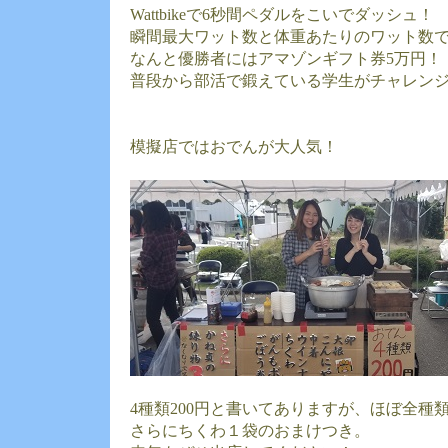
Wattbikeで6秒間ペダルをこいでダッシュ！
瞬間最大ワット数と体重あたりのワット数
なんと優勝者にはアマゾンギフト券5万円！
普段から部活で鍛えている学生がチャレン
模擬店ではおでんが大人気！
4種類200円と書いてありますが、ほぼ全種
さらにちくわ１袋のおまけつき。