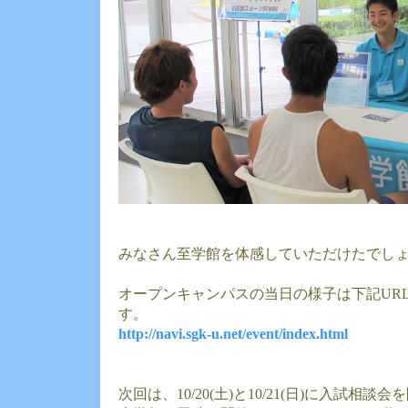
みなさん至学館を体感していただけたでし
オープンキャンパスの当日の様子は下記UR
す。
http://navi.sgk-u.net/event/index.html
次回は、10/20(土)と10/21(日)に入試相談