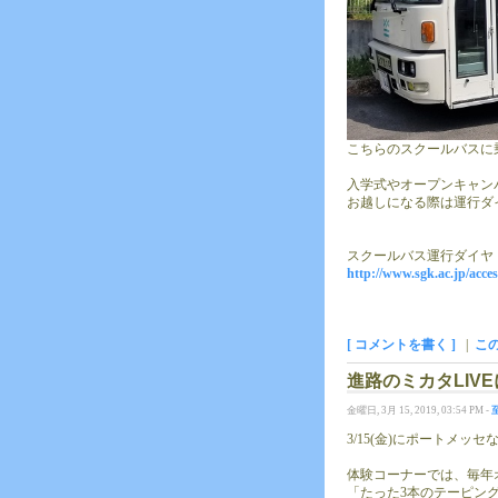
こちらのスクールバスに
入学式やオープンキャン
お越しになる際は運行ダ
スクールバス運行ダイヤ
http://www.sgk.ac.jp/acce
[ コメントを書く ]
|
こ
進路のミカタLIV
金曜日, 3月 15, 2019, 03:54 PM -
3/15(金)にポートメ
体験コーナーでは、毎年
「たった3本のテーピン