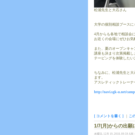
松浦先生と大石さん
大学の個別相談ブースに
4月からも各地で相談会
お近くの会場にぜひお気
また、夏のオープンキャ
講座も決まり次第掲載し
テーピングを体験したい
ちなみに、松浦先生と大
ます。
アスレティックトレーナ
http://navi.sgk-u.net/cam
[ コメントを書く ]
|
こ
1/7(月)からの
水曜日, 12月 19, 2018, 09:59 AM 