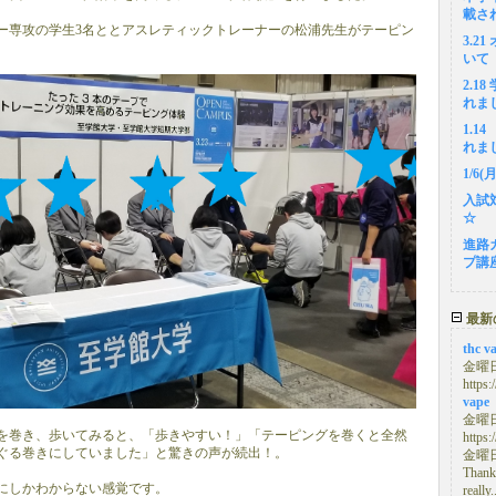
載さ
ー専攻の学生3名ととアスレティックトレーナーの松浦先生がテーピン
3.2
いて
2.1
れま
1.
れま
1/6
入試
☆
進路
プ講
最新
thc v
金曜日,
https:
vape
金曜日,
を巻き、歩いてみると、「歩きやすい！」「テーピングを巻くと全然
https:
ぐる巻きにしていました」と驚きの声が続出！。
金曜日,
Thanks
にしかわからない感覚です。
really.