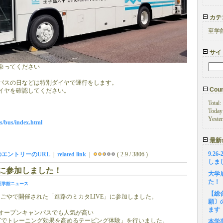
カテ
至学
サイ
乗ってください
パスの日などは特別ダイヤで運行をします。
Coun
イヤを確認してください。
Total:
Today
Yeste
ss/bus/index.html
最新
9.2
のエントリーのURL
|
related link
|
( 2.9 / 3806 )
しま
Eに参加しました！
大学
た！
至学館ニュース
【総
ッセなごやで開催された「進路のミカタLIVE」に参加しました。
願〕
ます
オープンキャンパスでも人気が高い
グでトレーニング効果を高めるテーピング体験」を行いました。
本学