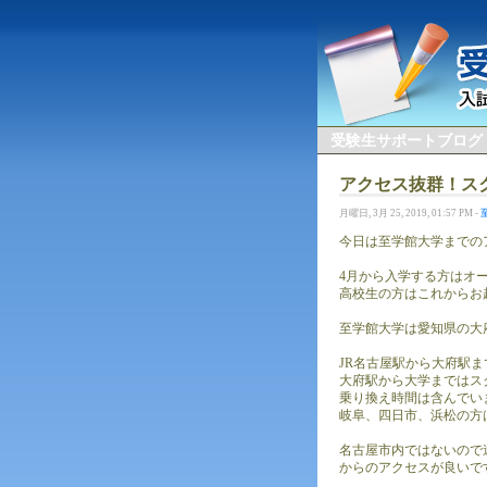
受験生サポートブログ
アクセス抜群！ス
月曜日, 3月 25, 2019, 01:57 PM -
今日は至学館大学までの
4月から入学する方はオ
高校生の方はこれからお
至学館大学は愛知県の大
JR名古屋駅から大府駅ま
大府駅から大学まではス
乗り換え時間は含んでい
岐阜、四日市、浜松の方
名古屋市内ではないので
からのアクセスが良いで