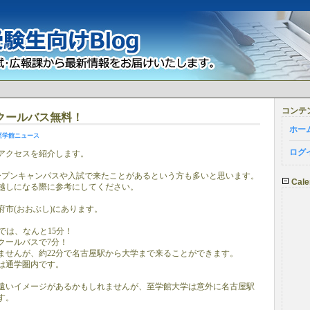
コンテ
クールバス無料！
ホー
至学館ニュース
ログ
アクセスを紹介します。
ープンキャンパスや入試で来たことがあるという方も多いと思います。
Cale
越しになる際に参考にしてください。
府市(おおぶし)にあります。
では、なんと15分！
クールバスで7分！
ませんが、約22分で名古屋駅から大学まで来ることができます。
は通学圏内です。
遠いイメージがあるかもしれませんが、至学館大学は意外に名古屋駅
す。