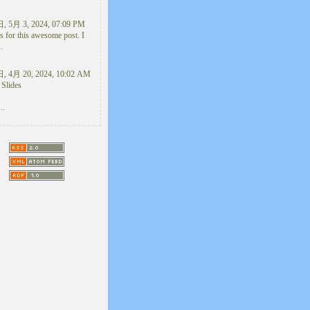
 5月 3, 2024, 07:09 PM
 for this awesome post. I
..
 4月 20, 2024, 10:02 AM
 Slides
..