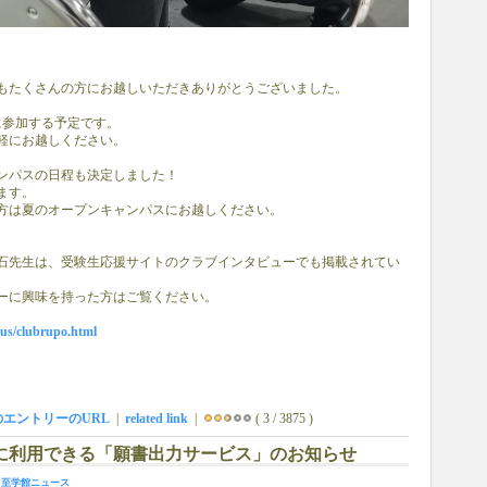
もたくさんの方にお越しいただきありがとうございました。
に参加する予定です。
軽にお越しください。
ンパスの日程も決定しました！
ます。
方は夏のオープンキャンパスにお越しください。
石先生は、受験生応援サイトのクラブインタビューでも掲載されてい
ーに興味を持った方はご覧ください。
pus/clubrupo.html
のエントリーのURL
|
related link
|
( 3 / 3875 )
出願に利用できる「願書出力サービス」のお知らせ
-
至学館ニュース