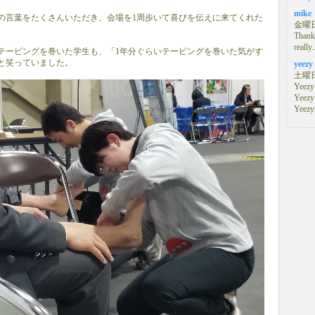
mike
の言葉をたくさんいただき、会場を1周歩いて喜びを伝えに来てくれた
金曜日,
Thanks
really.
テーピングを巻いた学生も、「1年分ぐらいテーピングを巻いた気がす
と笑っていました。
yeezy
土曜日,
Yeezy
Yeezy
Yeezy.