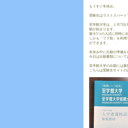
もうすぐ冬休み。
受験生はラストスパート
至学館大学は、１月7日(
願が始まります。
最大5つの入試に同時に
しかも「フク割」を利用する
ができます。
冬休み中に出願の準備を
今日は出願書類について
至学館大学の出願には募集
こちらは受験生サイトの