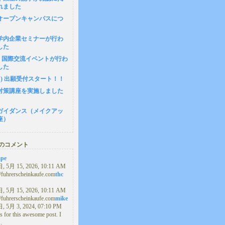
れました
1 オープンキャンパスにつ
8 学内企業セミナーが行わ
した
14 国際交流イベントが行わ
した
(月) 出願受付スタート！！
対策講座を実施しました
ガイダンス（メイクアッ
座）
のコメント
ape
 5月 15, 2026, 10:11 AM
//fuhrerscheinkaufe.com
thc
 5月 15, 2026, 10:11 AM
//fuhrerscheinkaufe.com
mike
 5月 3, 2024, 07:10 PM
 for this awesome post. I
..