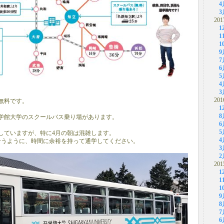
4
3
201
1
1
1
9
7
6
5
4
3
201
無料です。
1
8
学館大学のスクールバス乗り場があります。
6
5
行していますが、特に4月の朝は混雑します。
4
合うように、時間に余裕を持って通学してください。
3
2
201
1
1
1
9
8
7
6