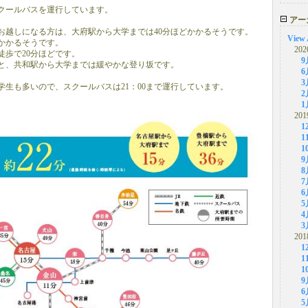
スクールバスを運行しています。
アー
お越しになる方は、大府駅から大学までは40分ほどかかるそうです。
View 
分かかるそうです。
202
徒歩で20分ほどです。
9
と、共和駅から大学までは緩やかな登り坂です。
6
3
学生も多いので、スクールバスは21：00まで運行しています。
2
1
201
1
1
1
9
8
7
6
5
4
3
201
1
1
1
9
6
5