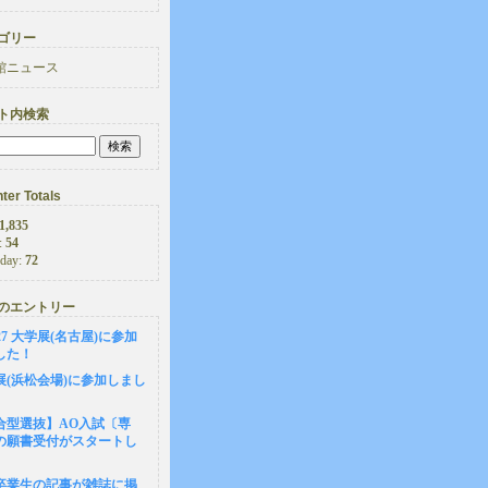
ゴリー
館ニュース
ト内検索
ter Totals
1,835
:
54
rday:
72
のエントリー
6-27 大学展(名古屋)に参加
した！
展(浜松会場)に参加しまし
合型選抜】AO入試〔専
の願書受付がスタートし
卒業生の記事が雑誌に掲