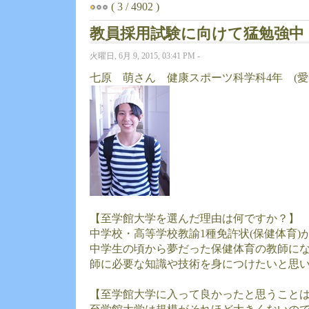
( 3 / 4902 )
教員採用試験に向けて猛勉強中
火曜日, 6月 9, 2015, 03:41 PM -
七原 萌さん 健康スポーツ科学科4年 (愛
【至学館大学を選んだ理由は何ですか？】
中学校・高等学校教諭1種免許状(保健体育)
中学生の頃から夢だった保健体育の教師に
師に必要な知識や技術を身につけたいと思
【至学館大学に入って良かったと思うこと