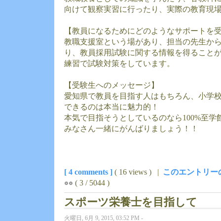
向けて観察実習に行ったり、実際の教育現
【教員になるためにどのようなサポートを
教職支援室という場があり、担当の先生か
り、教員採用試験に関する情報を得ること
練習で試験対策をしています。
【受験生へのメッセージ】
愛知県で教員を目指す人はもちろん、小学
できるのは本当に魅力的！
本気で目指そうとしているのなら100%至
みなさん一緒にがんばりましょう！！
[ 4 comments ]
( 16 views ) |
このエントリー
( 3 / 5044 )
スポーツ栄養士を目指して
火曜日, 6月 9, 2015, 03:52 PM -