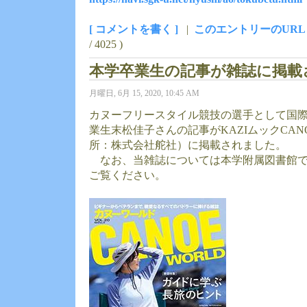
[ コメントを書く ]
|
このエントリーのURL
/ 4025 )
本学卒業生の記事が雑誌に掲
月曜日, 6月 15, 2020, 10:45 AM
カヌーフリースタイル競技の選手として国
業生末松佳子さんの記事がKAZIムックCANOE 
所：株式会社舵社）に掲載されました。
なお、当雑誌については本学附属図書館で
ご覧ください。