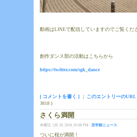
動画はLINEで配信していますのでご覧くだ
創作ダンス部の活動はこちらから
https://twitter.com/sgk_dance
[ コメントを書く ]
|
このエントリーのURL
3818 )
さくら満開
木曜日, 3月 29, 2018, 03:00 PM -
至学館ニュース
ついに桜が満開！