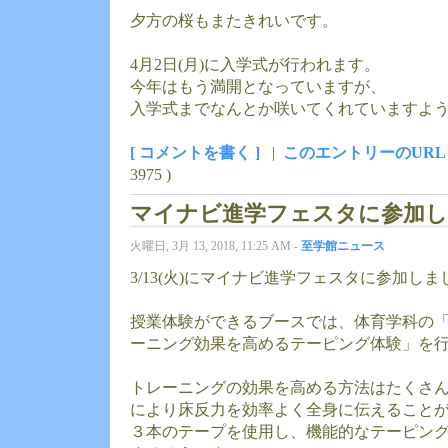
夕方の桜もまたきれいです。
4月2日(月)に入学式が行われます。
今年はもう満開となっていますが、
入学式までなんとか咲いてくれていますよ
[ コメントを書く ]
|
このエントリーのURL
3975 )
マイナビ進学フェスタに参加
火曜日, 3月 13, 2018, 11:25 AM -
至学館ニュース
3/13(火)にマイナビ進学フェスタに参加しま
授業体験ができるブースでは、体育学科の
ーニング効果を高めるテーピング体験」を
トレーニングの効果を高める方法はたくさ
により床反力を効率よく全身に伝えること
３本のテープを使用し、機能的なテーピン