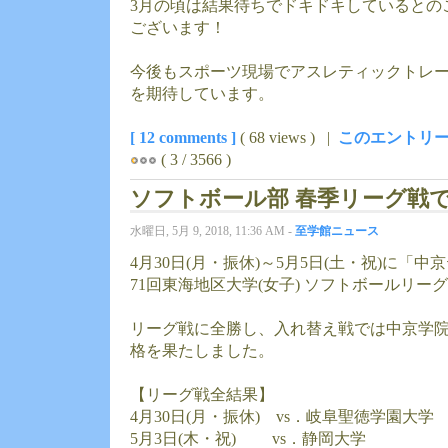
3月の頃は結果待ちでドキドキしているとの
ございます！
今後もスポーツ現場でアスレティックトレ
を期待しています。
[ 12 comments ]
( 68 views ) |
このエントリー
( 3 / 3566 )
ソフトボール部 春季リーグ戦で
水曜日, 5月 9, 2018, 11:36 AM -
至学館ニュース
4月30日(月・振休)～5月5日(土・祝)に「中
71回東海地区大学(女子) ソフトボールリ
リーグ戦に全勝し、入れ替え戦では中京学
格を果たしました。
【リーグ戦全結果】
4月30日(月・振休) vs．岐阜聖徳学園大学 
5月3日(木・祝) vs．静岡大学 11-