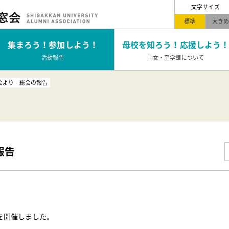
文字サイズ
標準
大き
集まろう！
参加しよう！
母校を知ろう！
応援しよう！
活動報告
中女・至学館について
会より 総会の報告
報告
会を開催しました。