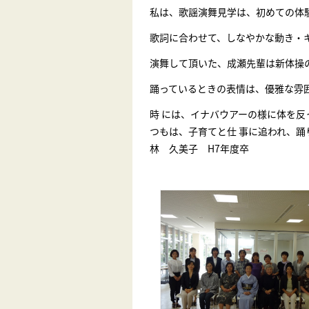
私は、歌謡演舞見学は、初めての体
歌詞に合わせて、しなやかな動き・
演舞して頂いた、成瀬先輩は新体操
踊っているときの表情は、優雅な雰
時 には、イナバウアーの様に体を
つもは、子育てと仕 事に追われ
林 久美子 H7年度卒