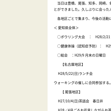
当日は豊橋、尾張、知多、岡崎、名
とができました。久しぶりに会った
各地区ごとで集まり、今後の活動に
＜ 愛知県全体＞
○ボウリング大会 ： H28/2/2
○健康体操（認知症予防）： H29/
○総会 ：H29/9 月末の日曜日
【名古屋地区】
H28/5/22(日)ランチ会
ウォーキングの催しに合同参加
【 尾張地区】
H27/10/4(日)茶話会 春日井
H28／4月ごろお花見しながらお