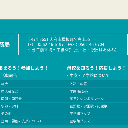
〒474-8651 大府市横根町名高山55
務局
TEL：0562-46-6197 FAX：0562-46-6704
平日 午前10時〜午後3時（土・日・祝日はお休み）
集まろう！参加しよう！
母校を知ろう！応援しよう！
活動報告
中女・至学館について
総会
入試・広報
県人会など
学園History
同期・同好会
学章とシンボルマーク
学部・学科
創設歌・学園歌・応援歌
その他
至学館マップ
企画・開催の支援について
至学館グッズ