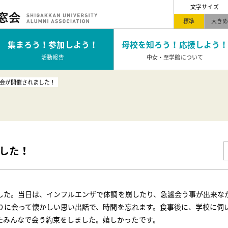
文字サイズ
標準
大き
集まろう！
参加しよう！
母校を知ろう！
応援しよう！
活動報告
中女・至学館について
G会が開催されました！
ました！
した。当日は、インフルエンザで体調を崩したり、急遽会う事が出来な
りに会って懐かしい思い出話で、時間を忘れます。食事後に、学校に伺
たみんなで会う約束をしました。嬉しかったです。