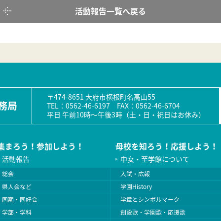
活動報告一覧へ戻る
〒474-8651 大府市横根町名高山55
務局
TEL：0562-46-6197 FAX：0562-46-6704
平日 午前10時〜午後3時（土・日・祝日はお休み）
集まろう！参加しよう！
母校を知ろう！応援しよう！
活動報告
中女・至学館について
総会
入試・広報
県人会など
学園History
同期・同好会
学章とシンボルマーク
学部・学科
創設歌・学園歌・応援歌