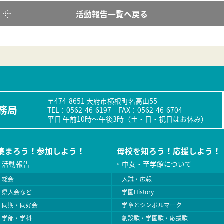
活動報告一覧へ戻る
〒474-8651 大府市横根町名高山55
務局
TEL：0562-46-6197 FAX：0562-46-6704
平日 午前10時〜午後3時（土・日・祝日はお休み）
集まろう！参加しよう！
母校を知ろう！応援しよう！
活動報告
中女・至学館について
総会
入試・広報
県人会など
学園History
同期・同好会
学章とシンボルマーク
学部・学科
創設歌・学園歌・応援歌