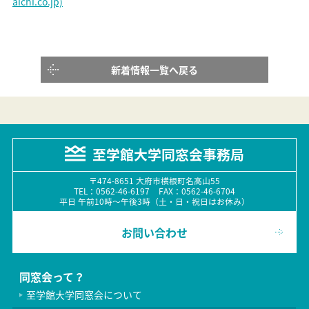
aichi.co.jp)
新着情報一覧へ戻る
至学館大学同窓会事務局
〒474-8651 大府市横根町名高山55
TEL：0562-46-6197 FAX：0562-46-6704
平日 午前10時〜午後3時（土・日・祝日はお休み）
お問い合わせ
同窓会って？
至学館大学同窓会について