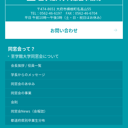
〒474-8651 大府市横根町名高山55
TEL：0562-46-6197 FAX：0562-46-6704
平日 午前10時〜午後3時（土・日・祝日はお休み）
お問い合わせ
同窓会って？
至学館大学同窓会について
会長挨拶 / 役員一覧
学長からのメッセージ
同窓会のあゆみ
同窓会の事業
会則
同窓会News（会報誌）
都道府県別卒業生分布