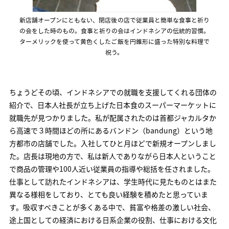
新店舗オープンにともない、閉店後の店で従業員と簡単な食事と祈り
の会をした時のもの。食事と祈りの会はインドネシアの伝統的習慣。
ターメリックを使って黄色くしたご飯を円錐形に盛った特別な料理で
祝う。
ちょうどその頃、インドネシアでの就職を支援してくれる団体の
紹介で、日本人社長が立ち上げた日本食のスーパーマーケットに
就職先が見つかりました。私が配属されたのは首都ジャカルタか
ら高速で３時間ほどの所にあるバンドン（bandung）という地
方都市の店舗でした。入社してひと月ほどで新規オープンしまし
た。店長は現地の方で、私は新人でありながら日本人ということ
で商品の管理や100人近い従業員の指導や総括を任されました。
仕事として訪れたインドネシアは、学生時代に見たものとはまた
異なる様相をしており、とても良い経験を積めたと思っていま
す。吸収すべきことが多くある中で、貧富や格差の激しい社会、
途上国としての経済における日系企業の役割、仕事における文化