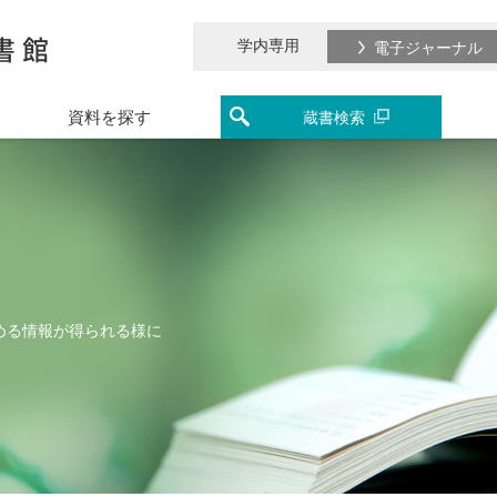
書館
学内専用
電子ジャーナル
資料を探す
蔵書検索
める情報が得られる様に
。