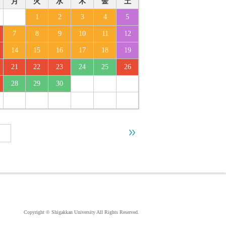
月
火
水
木
金
土
1
2
3
4
5
7
8
9
10
11
12
14
15
16
17
18
19
21
22
23
24
25
26
28
29
30
Copyright © Shigakkan University All Rights Reserved.