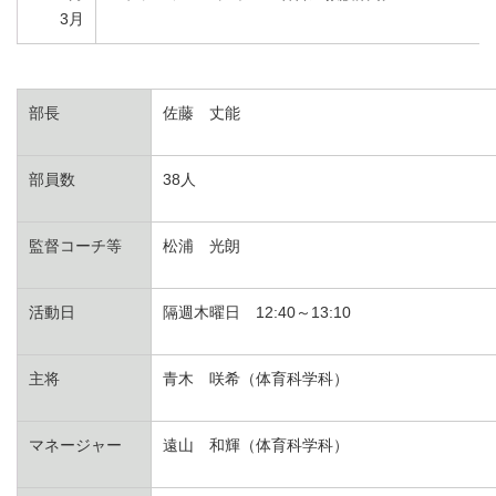
3月
部長
佐藤 丈能
部員数
38人
監督コーチ等
松浦 光朗
活動日
隔週木曜日 12:40～13:10
主将
青木 咲希（体育科学科）
マネージャー
遠山 和輝（体育科学科）