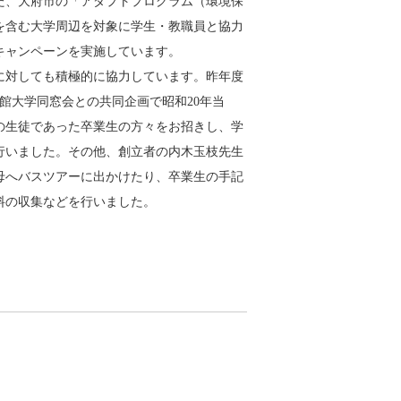
た、大府市の「アダプトプログラム（環境保
を含む大学周辺を対象に学生・教職員と協力
キャンペーンを実施しています。
に対しても積極的に協力しています。昨年度
学館大学同窓会との共同企画で昭和20年当
の生徒であった卒業生の方々をお招きし、学
行いました。その他、創立者の内木玉枝先生
母へバスツアーに出かけたり、卒業生の手記
料の収集などを行いました。