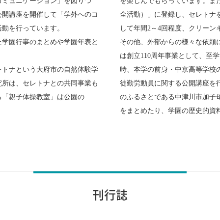
コミュニケーション」を図りつ
を楽しんでもらっています。ま
公開講座を開催して「学外へのコ
全活動）」に登録し、セレトナ
活動を行っています。
して年間2～4回程度、クリーン
た学園行事のまとめや学園年表と
その他、外部からの様々な依頼
は創立110周年事業として、至
レトナという大府市の自然体験学
時、本学の前身・中京高等学校
究所は、セレトナとの共同事業も
徒勤労動員に関する公開講座を
る「親子体操教室」は公園の
のふるさとである中津川市加子
をまとめたり、学園の歴史的資
刊行誌