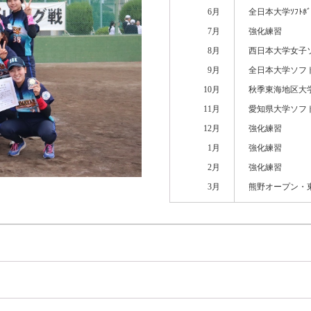
6月
全日本大学ｿﾌﾄﾎ
7月
強化練習
8月
西日本大学女子
9月
全日本大学ソフ
10月
秋季東海地区大
11月
愛知県大学ソフ
12月
強化練習
1月
強化練習
2月
強化練習
3月
熊野オープン・