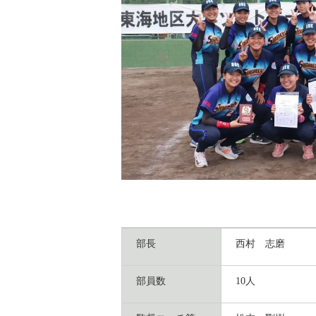
部長
西村 志磨
部員数
10人