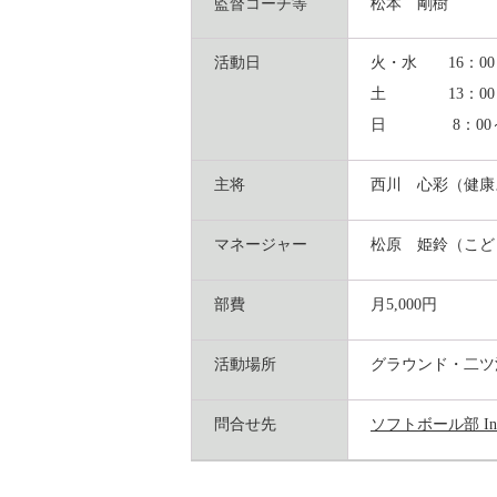
監督コーチ等
松本 剛樹
活動日
火・水 16：00～
土 13
：00
日 8：00～1
主将
西川 心彩（健康
マネージャー
松原 姫鈴（こど
部費
月5,000円
活動場所
グラウンド・
二ツ
問合せ先
ソフトボール部 Inst