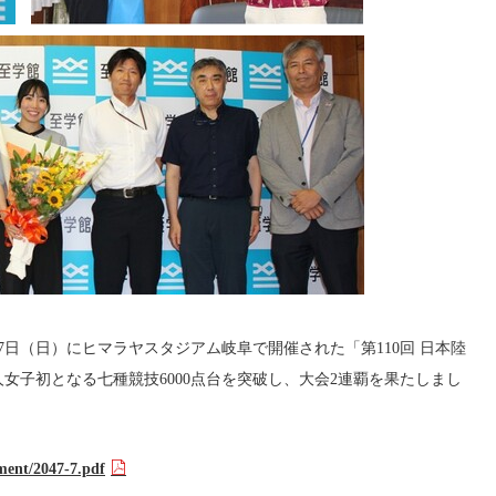
7日（日）にヒマラヤスタジアム岐阜で開催された「第110回 日本陸
女子初となる七種競技6000点台を突破し、大会2連覇を果たしまし
ument/2047-7.pdf