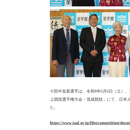
※田中友梨選手は、令和8年6月6日（土）、
上競技選手権大会・混成競技」にて、日本人
た。
https://www.jaaf.or.jp/files/competition/doc