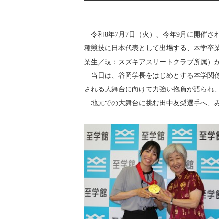
令和8年7月7日（火）、今年9月に開催され
種競技に日本代表として出場する、本学卒業
業生／現：スズキアスリートクラブ所属）
当日は、谷岡学長をはじめとする本学関係
される大舞台に向けて力強い抱負が語られ
地元での大舞台に挑む田中友梨選手へ、み